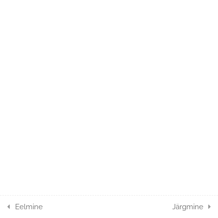
1
Erandid
1
Veodokumendid
Videoloeng
4 minutit
1
Veoüksuse lisavarustus
1
Kokkuvõte
1
Küsimustik
Eelmine
Järgmine