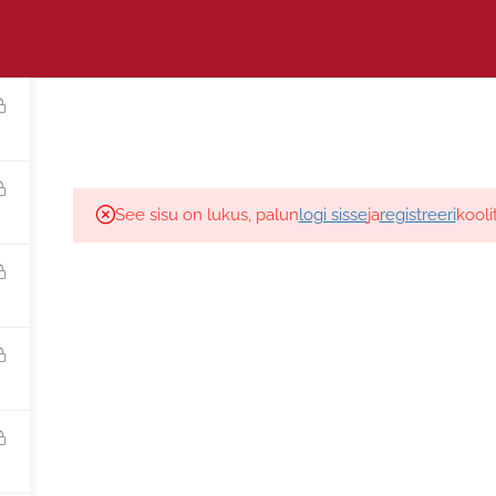
ESILEHT
KOOLITU
, Eesti, tel: 372 5886 7665, E-mail:
See sisu on lukus, palun
logi sisse
ja
registreeri
kooli