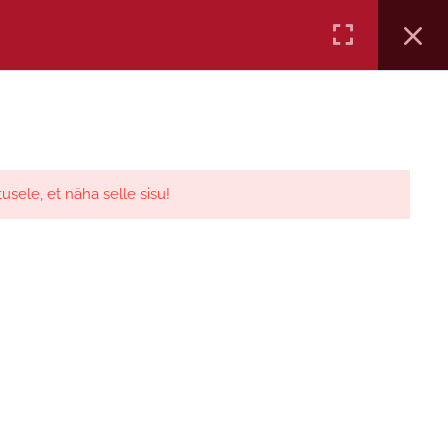
SED
OSTUKORV
KASSA
PROFIIL
tusele, et näha selle sisu!