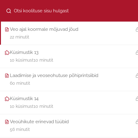
Küsimustik 12
10 küsimust
15 minutit
Ametikoolitus OÜ, reg kood 12161151, Aida 5-205 Pärnu
Veo ajal koormale mõjuvad jõud
22 minutit
Küsimustik 13
10 küsimust
10 minutit
Laadimise ja veoseohutuse põhiprintsiibid
60 minutit
Küsimustik 14
10 küsimust
10 minutit
Veoühikute erinevad tüübid
56 minutit