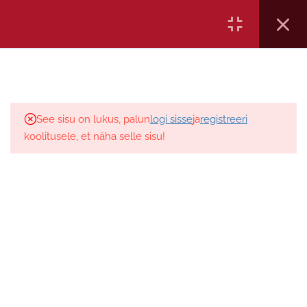
Ametikoolitus OÜ, reg kood 12161151, Aida 5-205 Pärnu, Eesti,
tel: 372 5886 7665, E-mail:
4
1. Sissejuhatus
See sisu on lukus, palun
logi sisse
ja
registreeri
17
2. Töö- ja puhkeaeg
koolitusele, et näha selle sisu!
5
3. Sõidumeerikud
Videoloeng- Sissejuhatus.
Meerikute põlvkonnad, margid,
vahetuste tähtajad
40 minutit
Küsimustik 10