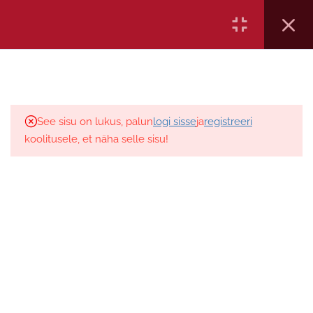
45 minutit
Ametikoolitus OÜ, reg kood 12161151, Aida 5-205 Pärnu, Eesti,
Küsimustik 6
tel: 372 5886 7665, E-mail:
6 küsimust
10 minutit
Ülesanne 2
1 küsimus
5 minutit
See sisu on lukus, palun
logi sisse
ja
registreeri
koolitusele, et näha selle sisu!
Videoloeng- Iganädalane
puhkeaeg. 1. osa. Töönädal.
Nädal. Baasreegel
74 minutit
Küsimustik 7
9 küsimust
10 minutit
Videoloeng- Iganädalane
puhkeaeg 2. osa. Näited.