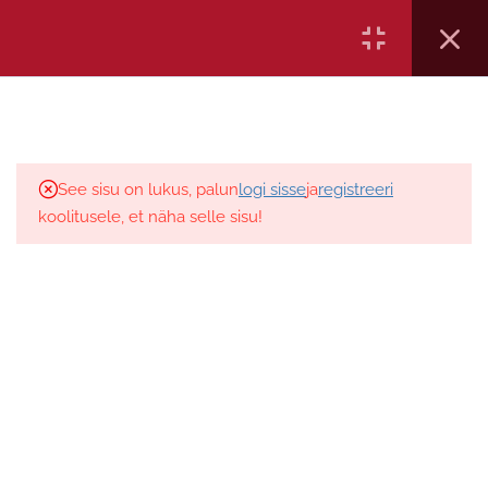
45 minutit
Ametikoolitus OÜ, reg kood 12161151, Aida 5-205 Pärnu, Eesti,
Küsimustik 6
tel: 372 5886 7665, E-mail:
6 küsimust
10 minutit
Ülesanne 2
1 küsimus
5 minutit
See sisu on lukus, palun
logi sisse
ja
registreeri
koolitusele, et näha selle sisu!
Videoloeng- Iganädalane
puhkeaeg. 1. osa. Töönädal.
Nädal. Baasreegel
74 minutit
Küsimustik 7
9 küsimust
10 minutit
Videoloeng- Iganädalane
puhkeaeg 2. osa. Näited.