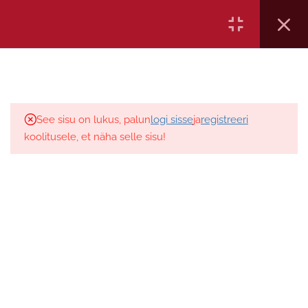
Ametikoolitus OÜ, reg kood 12161151, Aida 5-205 Pärnu, Eesti,
tel: 372 5886 7665, E-mail:
4
1. Sissejuhatus
See sisu on lukus, palun
logi sisse
ja
registreeri
17
2. Töö- ja puhkeaeg
koolitusele, et näha selle sisu!
5
3. Sõidumeerikud
Videoloeng- Sissejuhatus.
Meerikute põlvkonnad, margid,
vahetuste tähtajad
40 minutit
Küsimustik 10